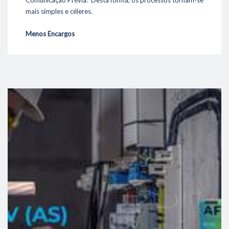
Comunicação Prévia. Desta forma, os processos tornam-se
mais simples e céleres.
Menos Encargos
Os contadores totalizadores passam apenas a ser exigidos
acima dos 4kW, e as taxas apenas serão cobradas nas
instalações superiores a 30kW.
link
Mais Potência
A dimensão da instalação fotovoltaica deixa de estar
limitada à potência contratada do local.
Mais oportunidades
O Diploma introduz o conceito de Comunidades de Energia
Renovável (CER) que no futuro permitirá que vários
consumidores em regime de proximidade possam partilhar
a energia produzida por uma unidade de produção UPAC.
Contacte-nos
e conheça mais novidades sobre as novas
condições para o acesso à produção de