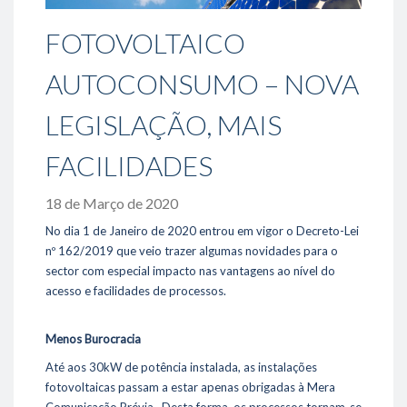
- Oportunidades / Ofertas disponíveis
FOTOVOLTAICO
- Responsabilidade Social
AUTOCONSUMO – NOVA
Sustentabilidade
- Ambiente
LEGISLAÇÃO, MAIS
- Eficiência Energética
- Fornecedores
FACILIDADES
Projetos de referência
18 de Março de 2020
Media
No dia 1 de Janeiro de 2020 entrou em vigor o Decreto-Lei
- Notícias
nº 162/2019 que veio trazer algumas novidades para o
- Fotos & Videos
sector com especial impacto nas vantagens ao nível do
acesso e facilidades de processos.
Contactos
Menos Burocracia
289 860 300
Até aos 30kW de potência instalada, as instalações
contacto@rolear.pt
fotovoltaicas passam a estar apenas obrigadas à Mera