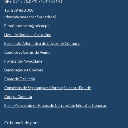
GPS: 37° 2'25.07"N 7°53'47.26"O
Tel. 289 860 300
(chamada para a rede fixa nacional)
E-mail: contacto@rolear.pt
Livro de Reclamações online
Resolução Alternativa de Litígios de Consumo
Condições Gerais de Venda
Política de Privacidade
Declaração de Cookies
Canal de Denúncia
Conselhos de Segurança e Informação sobre Fraude
Código Conduta
Plano Prevenção de Riscos de Corrupçãoe Infrações Conexas
Cofinanciado por: