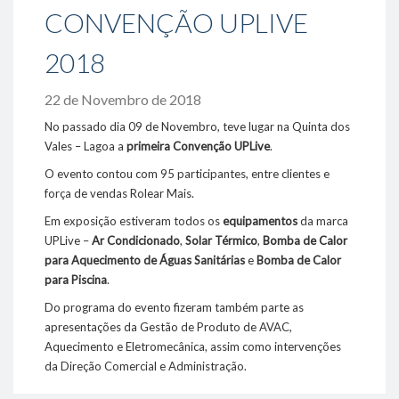
CONVENÇÃO UPLIVE
- Oportunidades / Ofertas disponíveis
- Responsabilidade Social
2018
Sustentabilidade
22 de Novembro de 2018
- Ambiente
- Eficiência Energética
No passado dia 09 de Novembro, teve lugar na Quinta dos
- Fornecedores
Vales – Lagoa a
primeira Convenção UPLive
.
O evento contou com 95 participantes, entre clientes e
Projetos de referência
força de vendas Rolear Mais.
Media
Em exposição estiveram todos os
equipamentos
da marca
UPLive –
Ar Condicionado
,
Solar Térmico
,
Bomba de Calor
- Notícias
para Aquecimento de Águas Sanitárias
e
Bomba de Calor
- Fotos & Videos
para Piscina
.
Contactos
Do programa do evento fizeram também parte as
apresentações da Gestão de Produto de AVAC,
Aquecimento e Eletromecânica, assim como intervenções
289 860 300
da Direção Comercial e Administração.
contacto@rolear.pt
Agradecemos toda a energia que tornou possível esta