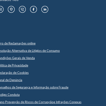
ai acontecer sem a ação de todos.
do o mundo devem agir nas mais
ior dimensão.
e recursos e por mudanças
 no ambiente permitem comprar
Caso contrário, a cada gota de água
il consumida sem necessidade,
nóspito.
vro de Reclamações online
solução Alternativa de Litígios de Consumo
ndições Gerais de Venda
lítica de Privacidade
claração de Cookies
nal de Denúncia
nselhos de Segurança e Informação sobre Fraude
digo Conduta
ano Prevenção de Riscos de Corrupçãoe Infrações Conexas