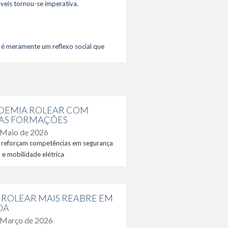
veis tornou-se imperativa.
 é meramente um reflexo social que
utros modelos estejam em vigor,
o trabalho remoto são
fósseis;
ica
em casa;
DEMIA ROLEAR COM
uma dimensão reduzida.
AS FORMAÇÕES
 Maio de 2026
rência
ção com o ambiente é mais
 reforçam competências em segurança
is, bem como a poupança financeira.
a e mobilidade elétrica
lizado, o estudo indica que 85% dos
esma não foi afetada ou inclusive
 ROLEAR MAIS REABRE EM
OA
o negativo na sua saúde, com 83% a
 Março de 2026