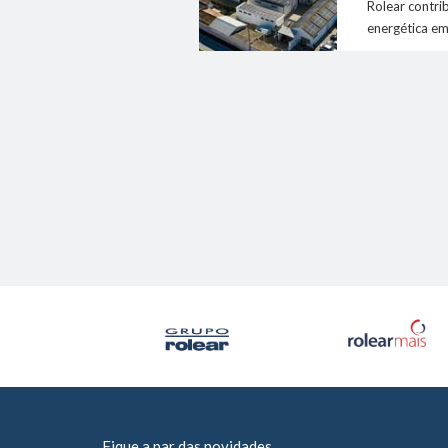
Rolear contrib
energética em
Fique a par das novidades