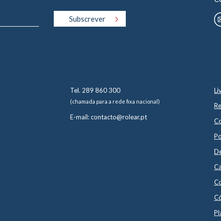
A transição para um mundo mais sustentável não v
Empresas, profissionais e cidadãos comuns de to
pequenas considerações diárias até às lutas de ma
Optar por energias renováveis, pela otimização d
comportamentais que reduzam o impacto nefasto
tempo para procurar soluções novas e eficientes. 
desperdiçada ou cada unidade de combustível fóss
estaremos cada vez mais próximos de um mundo i
Tel. 289 860 300
Li
(chamada para a rede fixa nacional)
Re
E-mail: contacto@rolear.pt
Co
Po
De
Ca
Co
Có
Pl