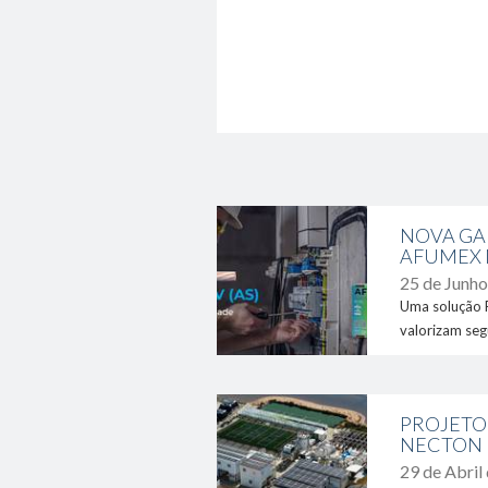
link
NOVA GA
AFUMEX 
25 de Junh
Uma solução P
valorizam se
link
PROJETO
NECTON
29 de Abril