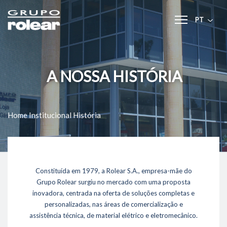
PT
Home
A NOSSA HISTÓRIA
Áreas de Actuação
- Academia Rolear
- Aluguer de Geradores
- Rolear Mais
Home
Institucional
História
- Rolear.ON
- Rolegás
- UPLive
- Imóveis
Constituída em 1979, a Rolear S.A., empresa-mãe do
Institucional
Grupo Rolear surgiu no mercado com uma proposta
- A História
inovadora, centrada na oferta de soluções completas e
- O Grupo Rolear
personalizadas, nas áreas de comercialização e
assistência técnica, de material elétrico e eletromecânico.
Recursos Humanos