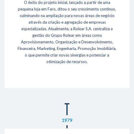
O êxito do projeto inicial, lançado a partir de uma
- Oportunidades / Ofertas disponíveis
pequena loja em Faro, ditou o seu crescimento contínuo,
- Responsabilidade Social
culminando na ampliação para novas áreas de negócio
através da criação e agregação de empresas
Sustentabilidade
especializadas. Atualmente, a Rolear S.A. centraliza a
- Ambiente
gestão do Grupo Rolear em áreas como
- Eficiência Energética
Aprovisionamento, Organização e Desenvolvimento,
- Fornecedores
Financeira, Marketing, Engenharia, Promoção Imobiliária,
o que permite criar novas sinergias e potenciar a
Projetos de referência
otimização de recursos.
Media
- Notícias
- Fotos & Videos
Contactos
289 860 300
1979
contacto@rolear.pt