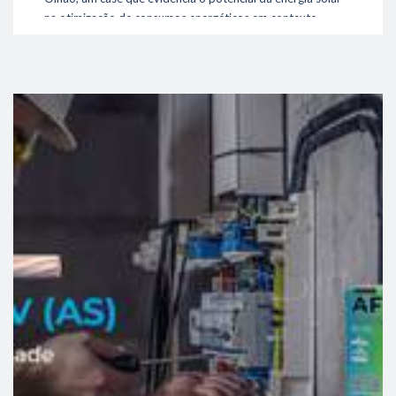
na otimização de consumos energéticos em contexto
industrial.
A Necton – Companhia Portuguesa de Culturas Marinhas
apresenta um perfil energético exigente, marcado pela
link
necessidade de operação contínua de equipamentos de
elevada potência, nomeadamente sistemas de refrigeração
essenciais à produção de microalgas. Este contexto tornou
evidente a importância de uma solução capaz de
reduzir a
dependência da rede elétrica e promover maior eficiência
energética
.
Uma solução faseada, evolutiva e adaptada à realidade do cliente
O projeto foi implementado em
duas fases distinta
s,
acompanhando a evolução das necessidades energéticas
da Necton.
Numa primeira fase, foi instalada uma unidade de produção
para autoconsumo (UPAC) com
166 kWp de potência
,
integrando módulos fotovoltaicos e inversores de elevada
eficiência. Posteriormente, face ao aumento das