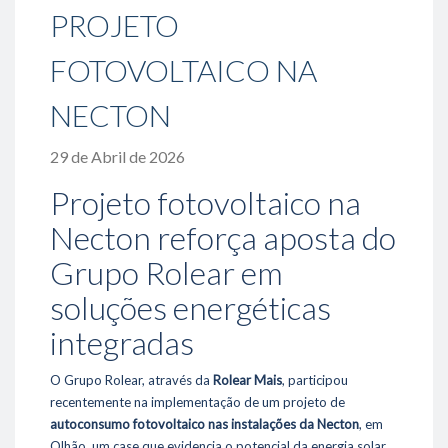
PROJETO
- Oportunidades / Ofertas disponíveis
- Responsabilidade Social
FOTOVOLTAICO NA
Sustentabilidade
NECTON
- Ambiente
- Eficiência Energética
29 de Abril de 2026
- Fornecedores
Projeto fotovoltaico na
Projetos de referência
Necton reforça aposta do
Media
Grupo Rolear em
- Notícias
- Fotos & Videos
soluções energéticas
integradas
Contactos
O Grupo Rolear, através da
Rolear Mais
, participou
289 860 300
recentemente na implementação de um projeto de
contacto@rolear.pt
autoconsumo fotovoltaico nas instalações da Necton
, em
Olhão, um case que evidencia o potencial da energia solar