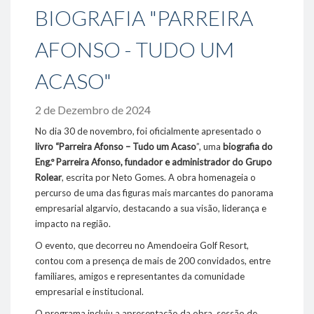
BIOGRAFIA "PARREIRA
- Oportunidades / Ofertas disponíveis
- Responsabilidade Social
AFONSO - TUDO UM
Sustentabilidade
ACASO"
- Ambiente
- Eficiência Energética
2 de Dezembro de 2024
- Fornecedores
No dia 30 de novembro, foi oficialmente apresentado o
Projetos de referência
livro “Parreira Afonso – Tudo um Acaso
”, uma
biografia do
Eng.º Parreira Afonso, fundador e administrador do Grupo
Media
Rolear
, escrita por Neto Gomes. A obra homenageia o
- Notícias
percurso de uma das figuras mais marcantes do panorama
- Fotos & Videos
empresarial algarvio, destacando a sua visão, liderança e
impacto na região.
Contactos
O evento, que decorreu no Amendoeira Golf Resort,
contou com a presença de mais de 200 convidados, entre
familiares, amigos e representantes da comunidade
289 860 300
empresarial e institucional.
contacto@rolear.pt
O programa incluiu a apresentação da obra, sessão de