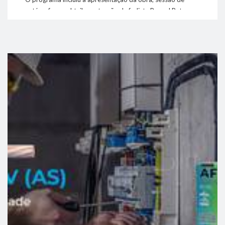
autógrafos, cocktail e a atuação da fadista Raquel Peters,
num momento de celebração e homenagem à trajetória
marcante de uma figura ímpar do empreendedorismo
regional.
link
Este evento reforça o legado de Parreira Afonso como um
líder visionário que moldou o panorama empresarial do
Algarve.