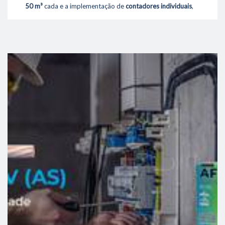
50 m³
cada e a implementação de
contadores individuais
,
permitindo a monitorização detalhada e a gestão de
consumos em cada unidade.
A opção por reservatórios enterrados assegura não só a
capacidade necessária para um uso intensivo, como
link
também uma maior integração no espaço, sem
comprometer a estética do recinto. Adicionalmente, os
sistemas de contagem permitem
maior controlo
,
previsibilidade de custos
e
eficiência
na operação diária.
Com esta intervenção, o Parque das Cidades passa a
contar com uma infraestrutura moderna, segura e
preparada para responder às exigências de eventos de
grande escala e treinos de clubes e seleções nacionais.
Conheça este projeto em detalhe no site da
Rolegás