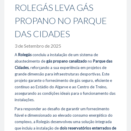
ROLEGÁS LEVA GÁS
- Oportunidades / Ofertas disponíveis
- Responsabilidade Social
PROPANO NO PARQUE
Sustentabilidade
DAS CIDADES
- Ambiente
- Eficiência Energética
3 de Setembro de 2025
- Fornecedores
A
Rolegás
concluiu a instalação de um sistema de
Projetos de referência
abastecimento de
gás propano canalizado
no
Parque das
Cidades
, reforçando a sua experiência em projetos de
Media
grande dimensão para infraestruturas desportivas. Este
- Notícias
projeto garante o fornecimento de gás seguro, eficiente e
- Fotos & Videos
contínuo ao Estádio do Algarve e ao Centro de Treino,
assegurando as condições ideais para o funcionamento das
Contactos
instalações.
Para responder ao desafio de garantir um fornecimento
fiável e dimensionado ao elevado consumo energético do
289 860 300
complexo, a Rolegás desenvolveu uma solução integrada
contacto@rolear.pt
que incluiu a instalação de
dois reservatórios enterrados de