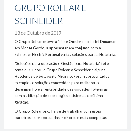
GRUPO ROLEAR E
- Oportunidades / Ofertas disponíveis
- Responsabilidade Social
SCHNEIDER
Sustentabilidade
13 de Outubro de 2017
- Ambiente
- Eficiência Energética
O Grupo Rolear esteve a 12 de Outubro no Hotel Dunamar,
- Fornecedores
em Monte Gordo, a apresentar em conjunto com a
Schneider Electric Portugal várias soluções para a Hotelaria.
Projetos de referência
"Soluções para operação e Gestão para Hotelaria" foi o
tema que juntou o Grupo Rolear, a Schneider e alguns
Media
Hoteleiros do Sotavento Algarvio. Foram apresentados
- Notícias
exemplos e soluções concebidos para melhorar o
- Fotos & Videos
desempenho e a rentabilidade das unidades hoteleiras,
com a utilização de tecnologias e sistemas de última
Contactos
geração.
O Grupo Rolear orgulha-se de trabalhar com estes
289 860 300
parceiros na proposta das melhores e mais completas
contacto@rolear.pt
medidas que permitem, no caso dos hóteis, uma gestão
optimizada com vista à eficiência energética e à diminuição