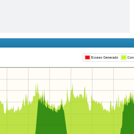
Home
Sustentabilidade
- Ambiente
Áreas de Actuação
- Eficiência Energét
- Academia Rolear
- Fornecedores
- Aluguer de Geradores
- Rolear Mais
Projetos de refe
- Rolear.ON
Media
- Rolegás
- UPLive
- Notícias
- Imóveis
- Fotos & Videos
Institucional
Contactos
- A História
- O Grupo Rolear
289 860 300
contacto@rolear
Recursos Humanos
- Oportunidades / Ofertas disponíveis