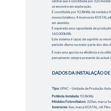
central que é constituída por 320 módulo
se encontra em exploração.
É constituída por 92,8kWp de módulos 
monocristalinos, 4 inversores KOSTAL pi
em alumínio.
É esperada uma capacidade de produção
160.000kWh.
Este sistema é capaz de suprimir as nece
período diurno na maior parte dos dias 
É mais uma aposta na eficiência e na util
pensamento sempre presente da actual 
DADOS DA INSTALAÇÃO D
Tipo:
UPAC – Unidade de Produção Aut
Potência Instalada
: 92,8kWp
Módulos Fotovoltaicos
: 320un, marca S
Inversores
: 4un, marca KOSTAL, ref. Piko