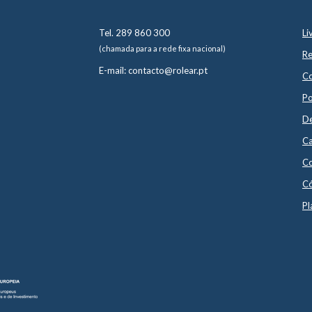
Tel. 289 860 300
Li
(chamada para a rede fixa nacional)
Re
E-mail: contacto@rolear.pt
Co
Po
De
Ca
Co
Có
Pl