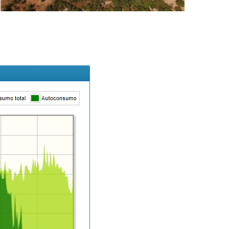
ica
rência
.pt