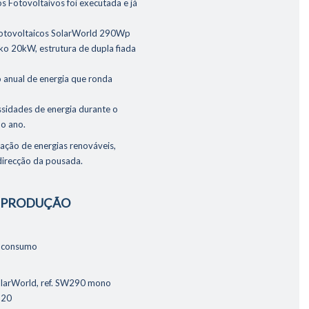
s Fotovoltaivos foi executada e já
fotovoltaicos SolarWorld 290Wp
ko 20kW, estrutura de dupla fiada
 anual de energia que ronda
ssidades de energia durante o
do ano.
ização de energias renováveis,
direcção da pousada.
E PRODUÇÃO
oconsumo
olarWorld, ref. SW290 mono
 20